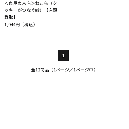
＜泉屋東京店＞ねこ缶（ク
ッキーがつなぐ輪）【店頭
受取】
1,944円（税込）
1
全
12
商品（1ページ／1ページ中）