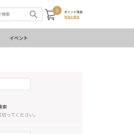
0
ポイント残高
残高を確認
イベント
検索
区切ってください。