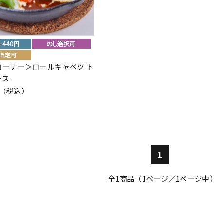
コーナー＞ロールキャベツ ト
ース
4円（税込）
1
全
1
商品（1ページ／1ページ中）