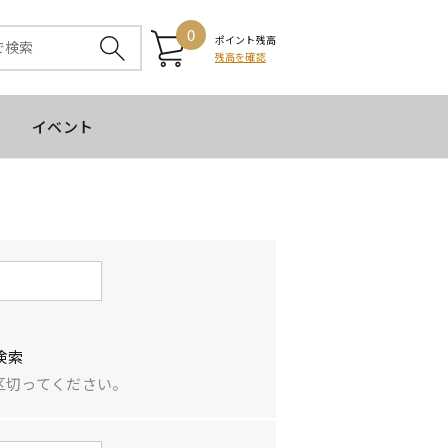
0
ポイント残高
残高を確認
イベント
検索
区切ってください。