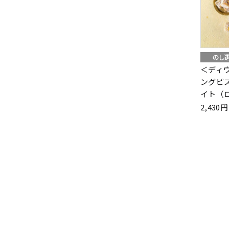
＜ディ
ングピ
イト（
2,43