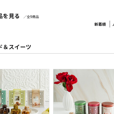
品を見る
9
／全
商品
新着順
ド＆スイーツ