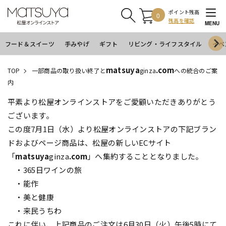
ポイント残高
0
残高を確認
MENU
フード＆スイーツ
手みやげ
ギフト
リビング・ライフスタイル
イベ
matsuya
.com
TOP
一部商品の取り扱い終了と
ginza
への統合のご案
内
平素より松屋オンラインストアをご愛顧いただきありがとう
ございます。
この度7月1日（水）より松屋オンラインストアの下記ブラン
ドおよびページ商品は、松屋の新しいECサイト
「
matsuya
ginza
.com
」へ集約することとなりました。
・365日ワインの旅
・能作
・美と健康
・来民うちわ
これに伴い、上記商品のご注文は6月30日（火）午後5時にて