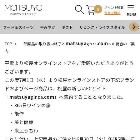
ポイント残高
0
残高を確認
MENU
フード＆スイーツ
手みやげ
ギフト
リビング・ライフスタイル
イベ
matsuya
.com
TOP
一部商品の取り扱い終了と
ginza
への統合のご案
内
平素より松屋オンラインストアをご愛顧いただきありがとう
ございます。
この度7月1日（水）より松屋オンラインストアの下記ブラン
ドおよびページ商品は、松屋の新しいECサイト
「
matsuya
ginza
.com
」へ集約することとなりました。
・365日ワインの旅
・能作
・美と健康
・来民うちわ
これに伴い、上記商品のご注文は6月30日（火）午後5時にて