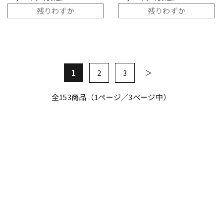
残りわずか
残りわずか
1
2
3
全
153
商品（1ページ／3ページ中）