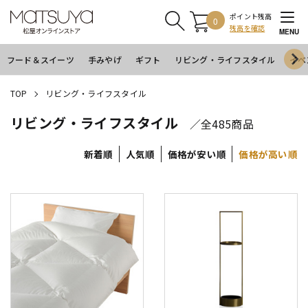
ポイント残高
0
残高を確認
MENU
フード＆スイーツ
手みやげ
ギフト
リビング・ライフスタイル
イベ
TOP
リビング・ライフスタイル
リビング・ライフスタイル
／全485商品
新着順
人気順
価格が安い順
価格が高い順