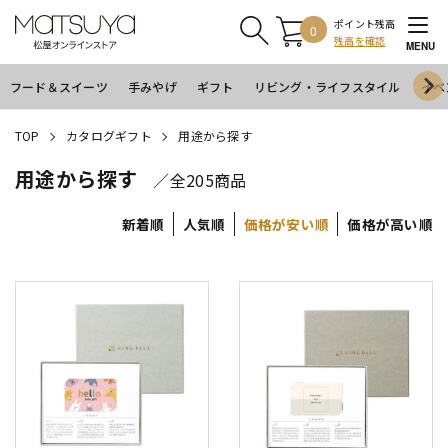
ポイント残高
0
残高を確認
MENU
フード＆スイーツ
手みやげ
ギフト
リビング・ライフスタイル
イベ
TOP
カタログギフト
用途から探す
用途から探す
／全205商品
新着順
人気順
価格が安い順
価格が高い順