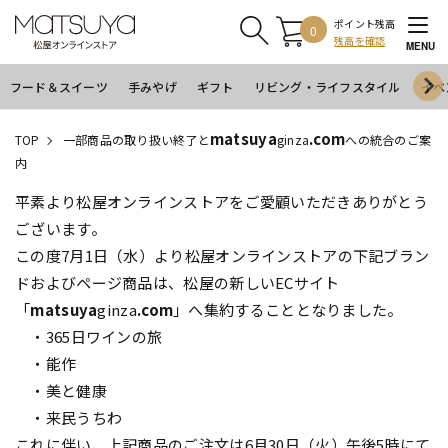
ポイント残高
0
残高を確認
MENU
フード＆スイーツ
手みやげ
ギフト
リビング・ライフスタイル
イベ
matsuya
.com
TOP
一部商品の取り扱い終了と
ginza
への統合のご案
内
平素より松屋オンラインストアをご愛顧いただきありがとう
ございます。
この度7月1日（水）より松屋オンラインストアの下記ブラン
ドおよびページ商品は、松屋の新しいECサイト
「
matsuya
ginza
.com
」へ集約することとなりました。
・365日ワインの旅
・能作
・美と健康
・来民うちわ
これに伴い、上記商品のご注文は6月30日（火）午後5時にて