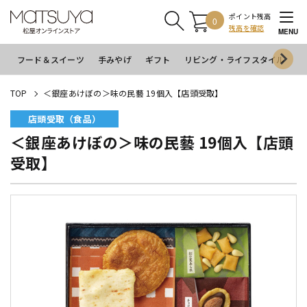
ポイント残高
0
残高を確認
MENU
フード＆スイーツ
手みやげ
ギフト
リビング・ライフスタイル
イ
TOP
＜銀座あけぼの＞味の民藝 19個入【店頭受取】
店頭受取（食品）
＜銀座あけぼの＞味の民藝 19個入【店頭
受取】