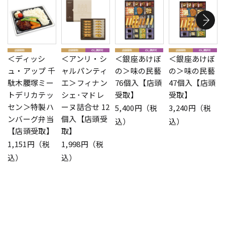
＜ディッシ
＜アンリ・シ
＜銀座あけぼ
＜銀座あけぼ
ュ・アップ 千
ャルパンティ
の＞味の民藝
の＞味の民藝
駄木腰塚ミー
エ＞フィナン
76個入【店頭
47個入【店頭
トデリカテッ
シェ･マドレ
受取】
受取】
セン＞特製ハ
ーヌ詰合せ 12
5,400円（税
3,240円（税
ンバーグ弁当
個入【店頭受
込）
込）
【店頭受取】
取】
1,151円（税
1,998円（税
込）
込）