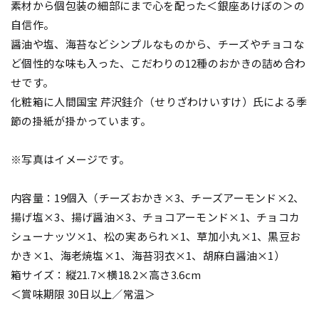
素材から個包装の細部にまで心を配った＜銀座あけぼの＞の
自信作。
醤油や塩、海苔などシンプルなものから、チーズやチョコな
ど個性的な味も入った、こだわりの12種のおかきの詰め合わ
せです。
化粧箱に人間国宝 芹沢銈介（せりざわけいすけ）氏による季
節の掛紙が掛かっています。
※写真はイメージです。
内容量：19個入（チーズおかき×3、チーズアーモンド×2、
揚げ塩×3、揚げ醤油×3、チョコアーモンド×1、チョコカ
シューナッツ×1、松の実あられ×1、草加小丸×1、黒豆お
かき×1、海老焼塩×1、海苔羽衣×1、胡麻白醤油×1）
箱サイズ：縦21.7×横18.2×高さ3.6cm
＜賞味期限 30日以上／常温＞