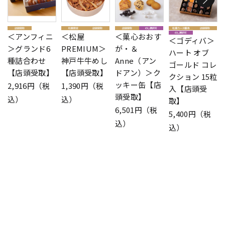
＜アンフィニ
＜松屋
＜菓心おおす
＜ゴディバ＞
＞グランド6
PREMIUM＞
が・＆
ハート オブ
種詰合わせ
神戸牛牛めし
Anne（アン
ゴールド コレ
【店頭受取】
【店頭受取】
ドアン）＞ク
クション 15粒
ッキー缶【店
2,916円（税
1,390円（税
入【店頭受
頭受取】
込）
込）
取】
6,501円（税
5,400円（税
込）
込）