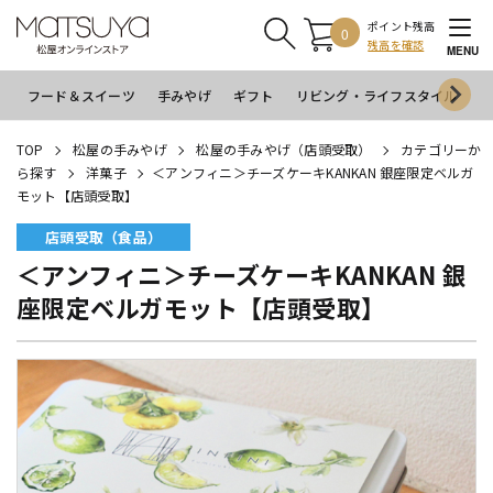
ポイント残高
0
残高を確認
MENU
フード＆スイーツ
手みやげ
ギフト
リビング・ライフスタイル
イ
TOP
松屋の手みやげ
松屋の手みやげ（店頭受取）
カテゴリーか
ら探す
洋菓子
＜アンフィニ＞チーズケーキKANKAN 銀座限定ベルガ
モット【店頭受取】
店頭受取（食品）
＜アンフィニ＞チーズケーキKANKAN 銀
座限定ベルガモット【店頭受取】