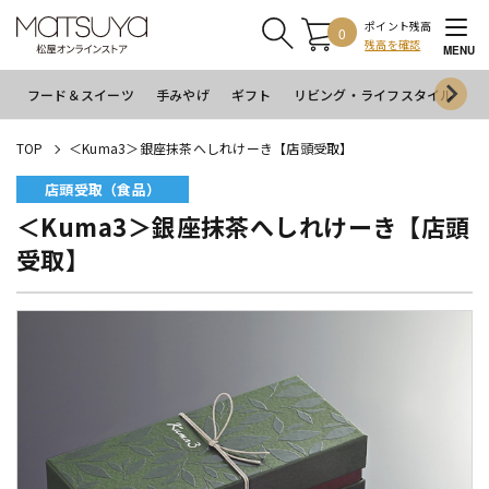
ポイント残高
0
残高を確認
MENU
フード＆スイーツ
手みやげ
ギフト
リビング・ライフスタイル
イ
TOP
＜Kuma3＞銀座抹茶へしれけーき【店頭受取】
店頭受取（食品）
＜Kuma3＞銀座抹茶へしれけーき【店頭
受取】