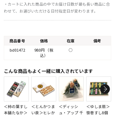
・カートに入れた商品の中でお届け日数が最も長い商品に合
わせて、お選びいただける日付指定日が変わります。
商品番号
価格
在庫
備考
bd01472
980円 （税
○
込）
こんな商品もよく一緒に購入されています
＜柿の葉すし
＜とんかつま
＜ディッシ
＜ゆしま扇＞
本舗たなか＞
い泉＞ヒレか
ュ・アップ 千
笹巻すし8個