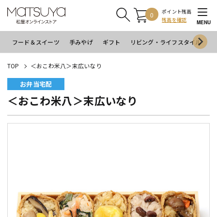
ポイント残高
0
残高を確認
MENU
フード＆スイーツ
手みやげ
ギフト
リビング・ライフスタイル
イ
TOP
＜おこわ米八＞末広いなり
お弁当宅配
＜おこわ米八＞末広いなり