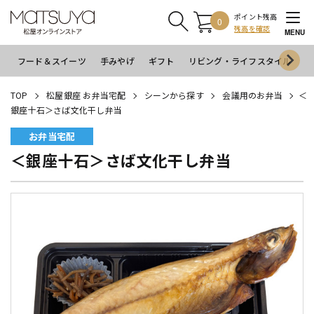
ポイント残高
0
残高を確認
MENU
フード＆スイーツ
手みやげ
ギフト
リビング・ライフスタイル
イ
TOP
松屋銀座 お弁当宅配
シーンから探す
会議用のお弁当
＜
銀座十石＞さば文化干し弁当
お弁当宅配
＜銀座十石＞さば文化干し弁当