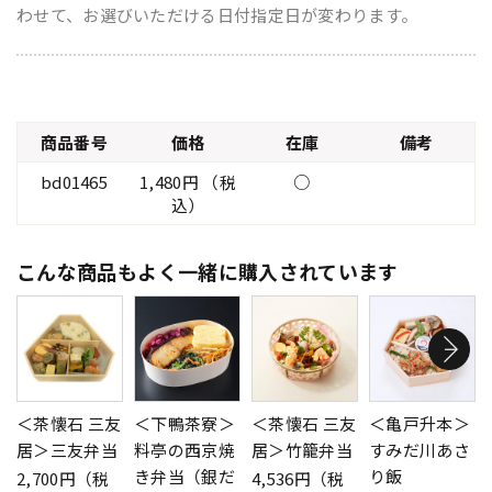
わせて、お選びいただける日付指定日が変わります。
商品番号
価格
在庫
備考
bd01465
1,480円 （税
○
込）
こんな商品もよく一緒に購入されています
＜茶懐石 三友
＜下鴨茶寮＞
＜茶懐石 三友
＜亀戸升本＞
居＞三友弁当
料亭の西京焼
居＞竹籠弁当
すみだ川あさ
き弁当（銀だ
り飯
2,700円（税
4,536円（税