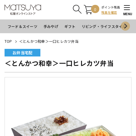
ポイント残高
0
残高を確認
MENU
フード＆スイーツ
手みやげ
ギフト
リビング・ライフスタイル
イ
TOP
＜とんかつ和幸＞一口ヒレカツ弁当
お弁当宅配
＜とんかつ和幸＞一口ヒレカツ弁当