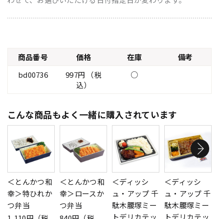
商品番号
価格
在庫
備考
bd00736
997円 （税
○
込）
こんな商品もよく一緒に購入されています
＜とんかつ和
＜とんかつ和
＜ディッシ
＜ディッシ
幸＞特ひれか
幸＞ロースか
ュ・アップ 千
ュ・アップ 千
つ弁当
つ弁当
駄木腰塚ミー
駄木腰塚ミー
トデリカテッ
トデリカテッ
1,110円（税
840円（税