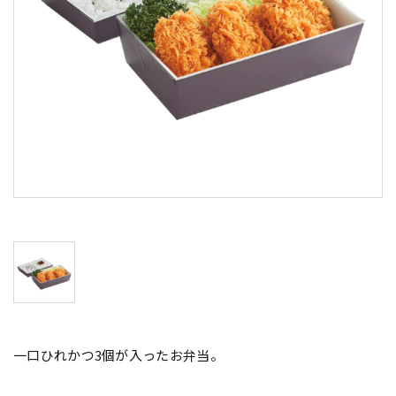
一口ひれかつ3個が入ったお弁当。