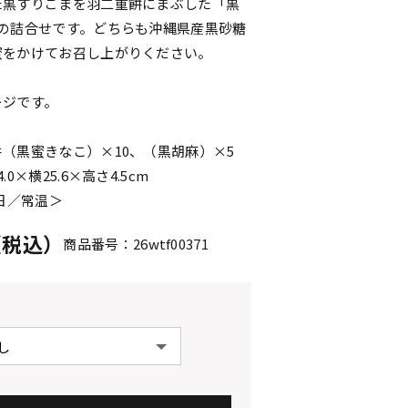
た黒すりごまを羽二重餅にまぶした「黒
類の詰合せです。どちらも沖縄県産黒砂糖
蜜をかけてお召し上がりください。
ージです。
（黒蜜きなこ）×10、（黒胡麻）×5
0×横25.6×高さ4.5cm
0日／常温＞
円（税込）
商品番号：26wtf00371