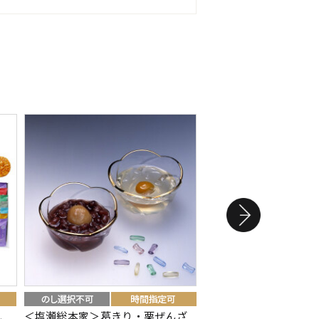
丸
＜塩瀬総本家＞葛きり・栗ぜんざ
＜叶 匠壽庵＞栗山家10