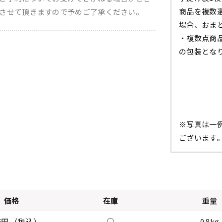
商品を複数
させて頂きますので予めご了承ください。
場合、おま
・複数点商
の包装とな
※写真は一
ございます
価格
在庫
重量
26円 （税込）
○
0.8kg