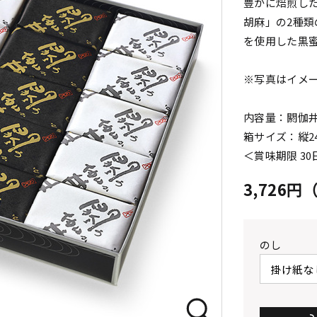
豊かに焙煎し
胡麻」の2種
を使用した黒
※写真はイメ
内容量：閼伽井
箱サイズ：縦24.
＜賞味期限 3
3,726
のし