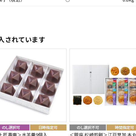
入されています
叶 匠壽庵＞水羊羹9個入
＜銀座 松崎煎餅＞江戸草加 本