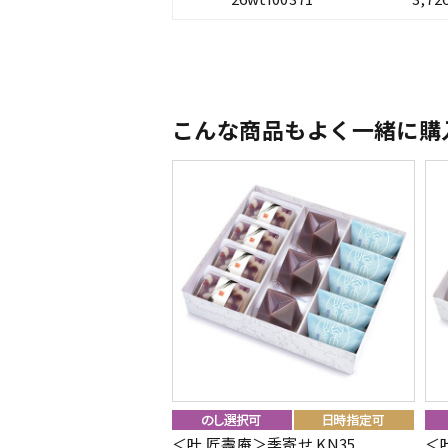
こんな商品もよく一緒に購
＜叶 匠壽庵＞季寄せ KN35
＜