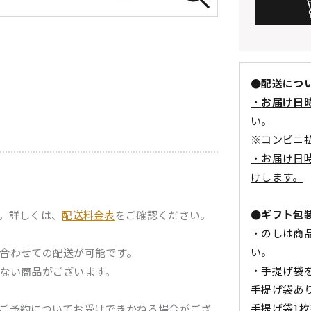
●配送につ
・
お届け日
い。
※コンビニ
・お届け日
けします。
●ギフト包
。詳しくは、
配送料金表
をご確認ください。
・のしは商
い。
合わせての配送が可能です。
・手提げ袋
ない商品がございます。
手提げ袋あ
手提げ袋1
ご予約についてお受けできかねる場合がござ