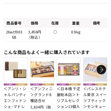
商品番号
価格
在庫
重量
備考
26wtf003
3,456円
○
0.9kg
68
（税込）
こんな商品もよく一緒に購入されています
＜アンリ・シ
＜アンフィニ
＜日本橋 千疋
＜パレスホテ
ャルパンティ
＞グランド8
屋総本店＞ト
ル東京 スイー
エ＞フィナン
種詰合せ
リプルセレク
ツブティック
シェ･マドレ
ション13個入
＞モンキュー
3,834円（税