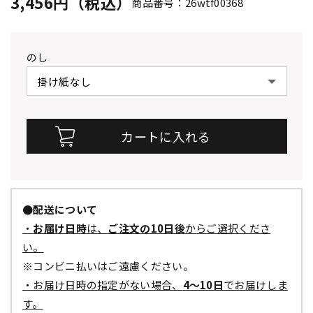
3,456円（税込）
商品番号：26wtf00368
のし
●配送について
・
お届け日時
は、
ご注文の10日後
からご選択くださ
い。
※コンビニ払いはご遠慮ください。
・お届け日時の指定がない場合、
4～10日
でお届けしま
す。