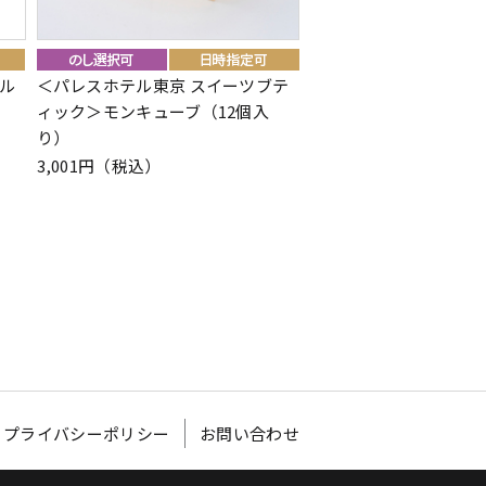
ル
＜パレスホテル東京 スイーツブテ
＜菓心おおすが・＆An
ィック＞モンキューブ（12個入
アン）＞ワッフルサン
り）
3,111円（税込）
3,001円（税込）
プライバシーポリシー
お問い合わせ