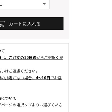
いて
時
は、
ご注文の10日後
からご選択くだ
払いはご遠慮ください。
時の指定がない場合、
4～10日
でお届
装について
品ページの選択タブよりお選びくださ