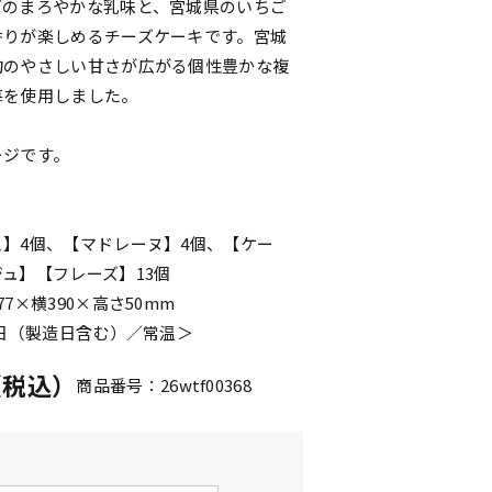
ズのまろやかな乳味と、宮城県のいちご
香りが楽しめるチーズケーキです。宮城
旬のやさしい甘さが広がる個性豊かな複
苺を使用しました。
ージです。
】4個、【マドレーヌ】4個、【ケー
ュ】【フレーズ】13個
7×横390×高さ50mm
0日（製造日含む）／常温＞
円（税込）
商品番号：26wtf00368