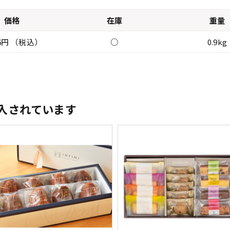
価格
在庫
重量
56円 （税込）
○
0.9kg
入されています