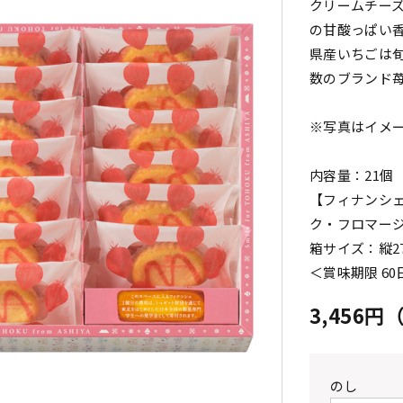
クリームチー
の甘酸っぱい
県産いちごは
数のブランド
※写真はイメ
内容量：21個
【フィナンシェ
ク・フロマージ
箱サイズ：縦27
＜賞味期限 6
3,456
のし