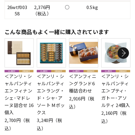
26wtf003
2,376円
○
0.5kg
58
（税込）
こんな商品もよく一緒に購入されています
＜アンリ・シ
＜アンリ・シ
＜アンフィニ
＜アンリ・シ
ャルパンティ
ャルパンティ
＞グランド6
ャルパンティ
エ＞フィナン
エ＞ラング・
種詰合わせ
エ＞プティ･
シェ･マドレ
ド・シャ･ア
ガトー･アソ
2,916円（税
ーヌ詰合せ 16
ソート Mボッ
ルティ 24個入
込）
個入
クス
2,160円（税
2,700円（税
3,240円（税
込）
込）
込）