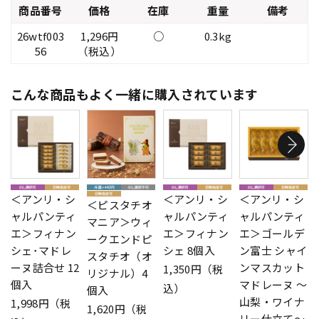
商品番号
価格
在庫
重量
備考
26wtf003
1,296円
○
0.3kg
56
（税込）
こんな商品もよく一緒に購入されています
＜アンリ・シ
＜アンリ・シ
＜アンリ・シ
＜ピスタチオ
ャルパンティ
ャルパンティ
ャルパンティ
マニア＞ウィ
エ＞フィナン
エ＞フィナン
エ＞ゴールデ
ークエンドピ
シェ･マドレ
シェ 8個入
ン富士 シャイ
スタチオ（オ
ーヌ詰合せ 12
ンマスカット
1,350円（税
リジナル）4
個入
マドレーヌ ～
込）
個入
山梨・ワイナ
1,998円（税
1,620円（税
リー仕立て～