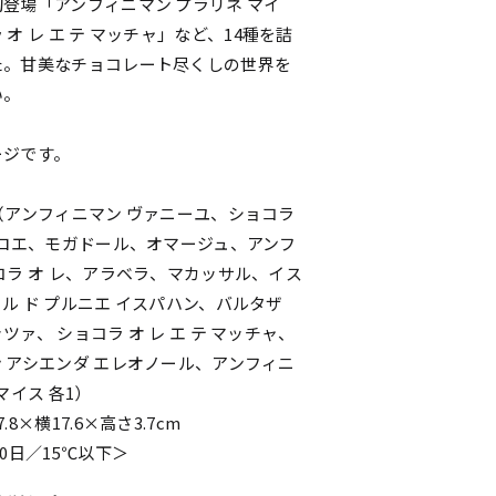
登場「アンフィニマン プラリネ マイ
オ レ エ テ マッチャ」など、14種を詰
た。甘美なチョコレート尽くしの世界を
い。
ージです。
（アンフィニマン ヴァニーユ、ショコラ
クロエ、モガドール、オマージュ、アンフ
コラ オ レ、アラベラ、マカッサル、イス
ル ド プルニエ イスパハン、バルタザ
ァ、 ショコラ オ レ エ テ マッチャ、
 アシエンダ エレオノール、アンフィニ
マイス 各1）
8×横17.6×高さ3.7cm
0日／15℃以下＞