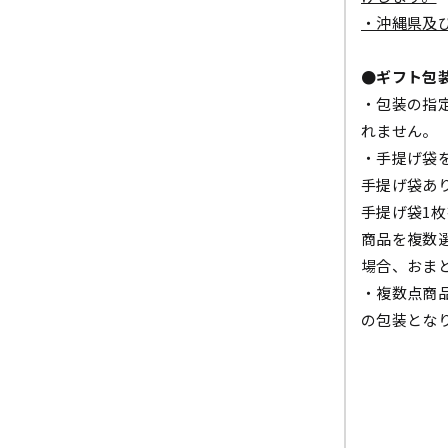
・沖縄県及
●ギフト包
・包装の指
れません。
・手提げ袋
手提げ袋あ
手提げ袋1
商品を複数
場合、おま
・複数点商
の包装とな