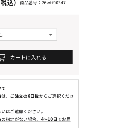
円（税込）
商品番号：26wtf00347
いて
時
は、
ご注文の6日後
からご選択くださ
払いはご遠慮ください。
時の指定がない場合、
4～10日
でお届