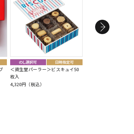
ブ
＜資生堂パーラー＞ビスキュイ50
＜ラ・メゾン・デュ・
枚入
アタンション 16粒入
4,320円（税込）
7,506円（税込）