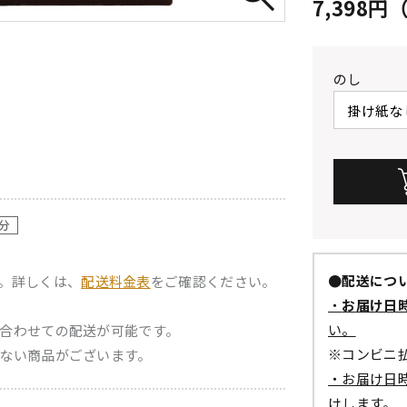
7,398
のし
●配送につ
。詳しくは、
配送料金表
をご確認ください。
・
お届け日
い。
合わせての配送が可能です。
※コンビニ
ない商品がございます。
・お届け日
けします。