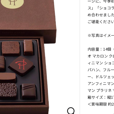
ージに、今季初
ス」「ショコラ 
め合わせまし
ご堪能くださ
※写真はイメ
内容量：14個
オ マカロン 
ィニマン ショ
パハン、フルー
ー、ドルツェッツ
アンフィニマン
マン プラリネ 
箱サイズ：縦17.
＜賞味期限 約2