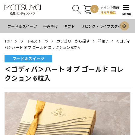
ポイント残高
0
残高を確認
MENU
フード＆スイーツ
手みやげ
ギフト
リビング・ライフスタイル
イ
TOP
フード&スイーツ
カテゴリーから探す
洋菓子
＜ゴディ
バ＞ハート オブ ゴールド コレクション 6粒入
フード＆スイーツ
＜ゴディバ＞ハート オブ ゴールド コレ
クション 6粒入