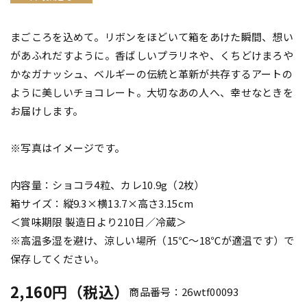
まごころを込めて。リボンをほどいて箱をあけた瞬間、想い
があふれだすように。香ばしいプラリネや、くちどけまろや
かなガナッシュ、ベルギーの伝統と革新が共存するアートの
ように美しいチョコレート。大切なあの人へ、幸せなときを
お届けします。
※写真はイメージです。
内容量：ショコラ4粒、カレ10.9g（2枚）
箱サイズ：縦9.3×横13.7×高さ3.15cm
＜賞味期限 製造日より210日／冷蔵＞
※高温多湿を避け、涼しい場所（15℃～18℃が適温です）で
保存してください。
2,160円（税込）
商品番号：26wtf00093