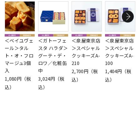
＜ベイユヴェ
＜ガトーフェ
＜泉屋東京店
＜泉屋東京店
ール＞タル
スタ ハラダ＞
＞スペシャル
＞スペシャル
ト・オ・フロ
グーテ・デ・
クッキーズA-
クッキーズA-
マージュ3個
ロワ／化粧缶
210
100
入
中
2,700円（税
1,404円（税
1,080円（税
3,024円（税
込）
込）
込）
込）