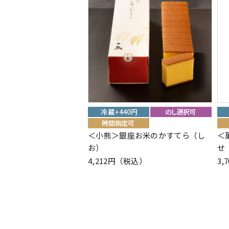
＜小熊＞銀座お米のかすてら（し
＜
お）
せ
4,212円（税込）
3,