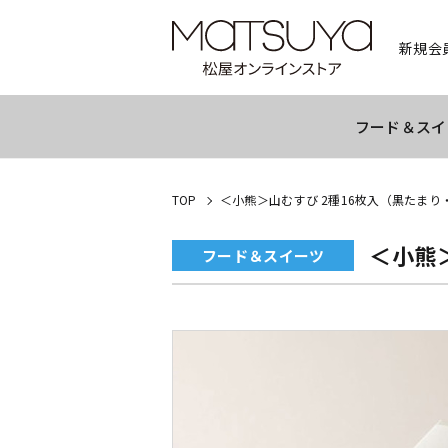
新規会
フード＆スイ
TOP
＜小熊＞山むすび 2種16枚入（黒たまり
＜小熊
フード＆スイーツ