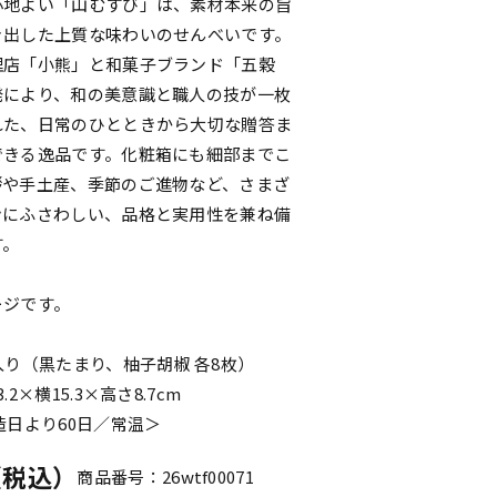
心地よい「山むすび」は、素材本来の旨
き出した上質な味わいのせんべいです。
理店「小熊」と和菓子ブランド「五穀
発により、和の美意識と職人の技が一枚
れた、日常のひとときから大切な贈答ま
できる逸品です。化粧箱にも細部までこ
拶や手土産、季節のご進物など、さまざ
ンにふさわしい、品格と実用性を兼ね備
す。
ージです。
入り（黒たまり、柚子胡椒 各8枚）
2×横15.3×高さ8.7cm
造日より60日／常温＞
円（税込）
商品番号：26wtf00071