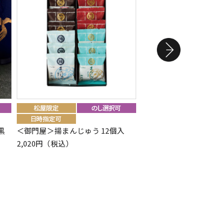
＜まめや金澤萬久＞わ
黒
＜御門屋＞揚まんじゅう 12個入
ウム・能登大納言×抹
2,020円（税込）
1,512円（税込）