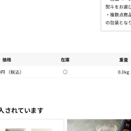
熨斗をお選
・複数点商
の包装とな
価格
在庫
重量
40円 （税込）
○
0.3kg
入されています