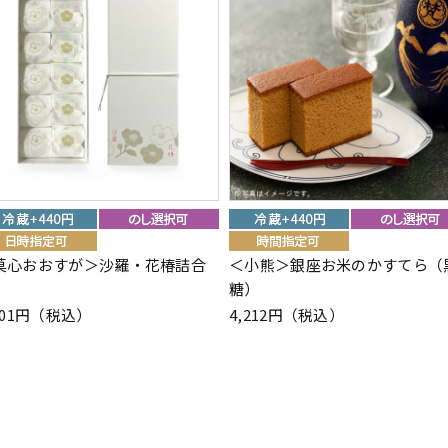
菓心おおすが＞沙羅・花椿詰合
＜小熊＞銀座お米のかすてら（
糖）
701円（税込）
4,212円（税込）