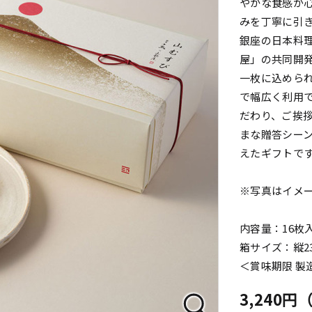
やかな食感が
みを丁寧に引
銀座の日本料
屋」の共同開
一枚に込めら
で幅広く利用
だわり、ご挨
まな贈答シー
えたギフトで
※写真はイメ
内容量：16枚
箱サイズ：縦23.
＜賞味期限 製
3,240