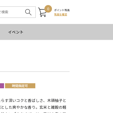
0
ポイント残高
残高を確認
イベント
）
たらす深いコクと香ばしさ、木頭柚子と
凛とした爽やかな香り。玄米と雑穀の軽