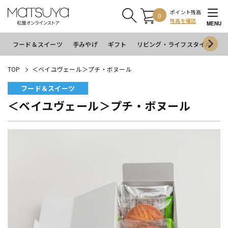
ポイント残高
0
残高を確認
MENU
フード＆スイーツ
手みやげ
ギフト
リビング・ライフスタイル
イ
TOP
＜ベイユヴェール＞プチ・ボヌール
フード＆スイーツ
＜ベイユヴェール＞プチ・ボヌール