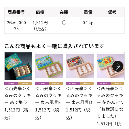
商品番号
価格
在庫
重量
備考
26wtf000
1,512円
○
0.1kg
35
（税込）
こんな商品もよく一緒に購入されています
＜西光亭＞く
＜西光亭＞く
＜西光亭＞く
＜西光亭＞く
るみのクッキ
るみのクッキ
るみのクッキ
るみのクッキ
ー 森で集う
ー 東京風景E
ー 東京風景D
ー 花かんむり
（お世話にな
1,512円（税
1,512円（税
1,512円（税
りました）
込）
込）
込）
1,512円（税