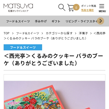
ポイント残高
0
残高を確認
MENU
フード＆スイーツ
手みやげ
ギフト
リビング・ライフスタイル
イ
TOP
フード&スイーツ
カテゴリーから探す
洋菓子
＜西光亭
＞くるみのクッキー バラのブーケ（ありがとうございました）
フード＆スイーツ
＜西光亭＞くるみのクッキー バラのブー
ケ（ありがとうございました）