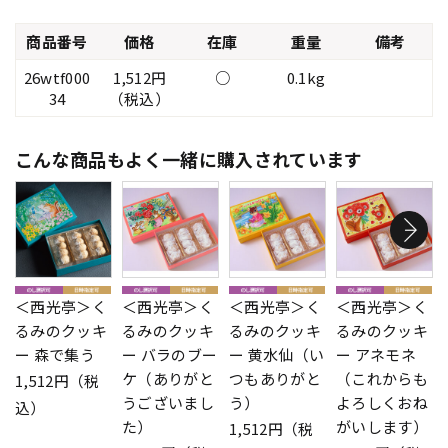
商品番号
価格
在庫
重量
備考
26wtf000
1,512円
○
0.1kg
34
（税込）
こんな商品もよく一緒に購入されています
＜西光亭＞く
＜西光亭＞く
＜西光亭＞く
＜西光亭＞く
るみのクッキ
るみのクッキ
るみのクッキ
るみのクッキ
ー 森で集う
ー バラのブー
ー 黄水仙（い
ー アネモネ
ケ（ありがと
つもありがと
（これからも
1,512円（税
うございまし
う）
よろしくおね
込）
た）
がいします）
1,512円（税