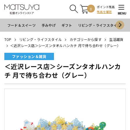
ポイント残高
0
残高を確認
MENU
フード＆スイーツ
手みやげ
ギフト
リビング・ライフスタイル
イ
TOP
リビング・ライフスタイル
カテゴリーから探す
生活雑貨
＜近沢レース店＞シーズンタオルハンカチ 月で待ち合わせ（グレー）
ファッション＆雑貨
＜近沢レース店＞シーズンタオルハンカ
チ 月で待ち合わせ（グレー）