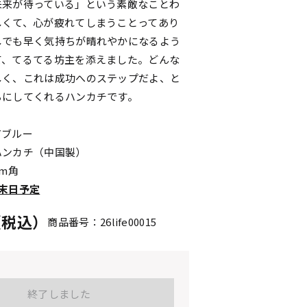
未来が待っている」という素敵なことわ
しくて、心が疲れてしまうことってあり
しでも早く気持ちが晴れやかになるよう
て、てるてる坊主を添えました。どんな
しく、これは成功へのステップだよ、と
ちにしてくれるハンカチです。
アブルー
ハンカチ（中国製）
cm角
末日予定
円（税込）
商品番号：26life00015
終了しました