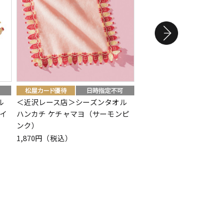
ル
＜近沢レース店＞シーズンタオル
＜テンピュール（R）
イ
ハンカチ ケチャマヨ（サーモンピ
ッション
ンク）
11,000円（税込）
1,870円（税込）