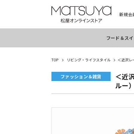
新規会
フード＆スイ
TOP
リビング・ライフスタイル
＜近沢レ
＜近
ファッション＆雑貨
ルー