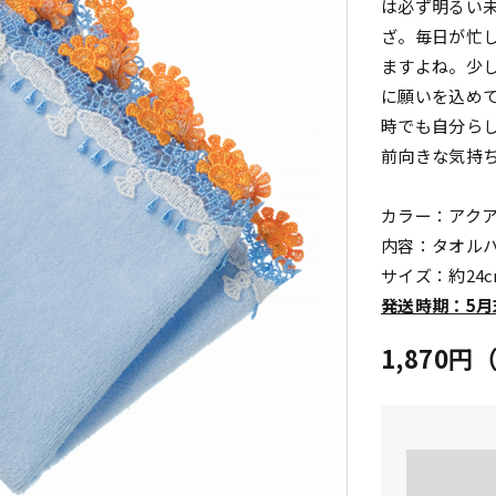
は必ず明るい
ざ。毎日が忙
ますよね。少
に願いを込め
時でも自分ら
前向きな気持
カラー：アク
内容：タオル
サイズ：約24
発送時期：5月
1,870