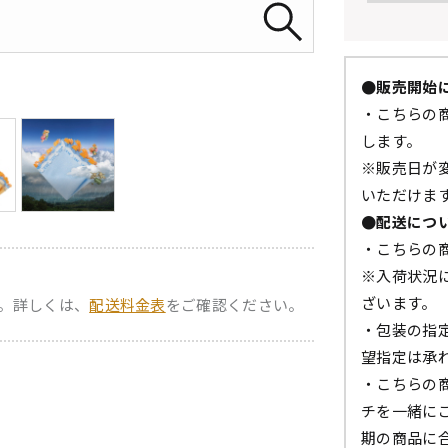
●販売開始
・こちらの商
します。
※販売日が
いただけま
●配送につ
・こちらの
※入荷状況
ざいます。
。詳しくは、
配送料金表
をご確認ください。
・包装の指
望指定は承
・こちらの
チを一緒に
期の商品に