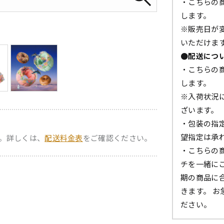
・こちらの商
します。
※販売日が
いただけま
●配送につ
・こちらの商
します。
※入荷状況
ざいます。
・包装の指
望指定は承
。詳しくは、
配送料金表
をご確認ください。
・こちらの
チを一緒に
期の商品に
きます。 
ださい。