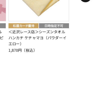
ル
＜近沢レース店＞シーズンタオル
＜テンピュール（R）
ピ
ハンカチ ケチャマヨ（パウダーイ
ッション
エロー）
11,000円（税込）
1,870円（税込）