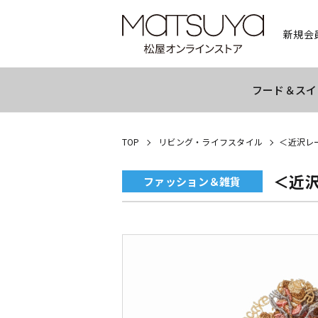
新規会
フード＆スイ
TOP
リビング・ライフスタイル
＜近沢レ
＜近
ファッション＆雑貨