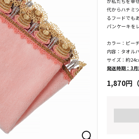
が私たちを幸
代からハチミ
るフードでも
パンケーキを
カラー：ピー
内容：タオル
サイズ：約24
発送時期：3月
1,870