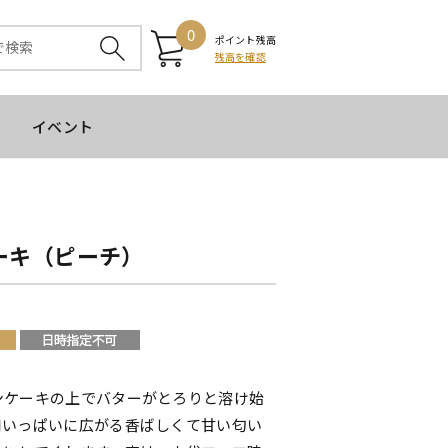
0
ポイント残高
残高を確認
イベント
ーキ（ピーチ）
ンケーキの上でバターがとろりと溶け始
口いっぱいに広がる香ばしくて甘い匂い