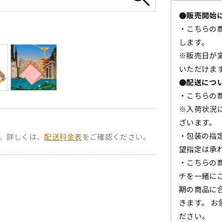
●販売開始
・こちらの商
します。
※販売日が
いただけま
●配送につ
・こちらの
※入荷状況
ざいます。
・包装の指
。詳しくは、
配送料金表
をご確認ください。
望指定は承
・こちらの
チを一緒に
期の商品に
きます。 
ださい。