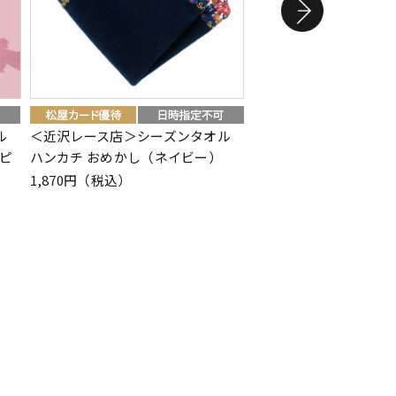
ル
＜近沢レース店＞シーズンタオル
＜テンピュール（R）
ピ
ハンカチ おめかし（ネイビー）
ッション
1,870円（税込）
11,000円（税込）