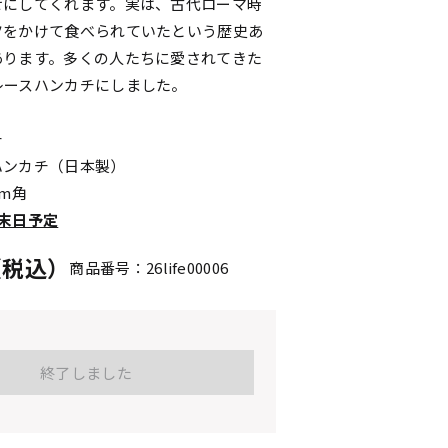
せにしてくれます。実は、古代ローマ時
ツをかけて食べられていたという歴史あ
あります。多くの人たちに愛されてきた
レースハンカチにしました。
チ
ハンカチ（日本製）
cm角
末日予定
円（税込）
商品番号：26life00006
終了しました