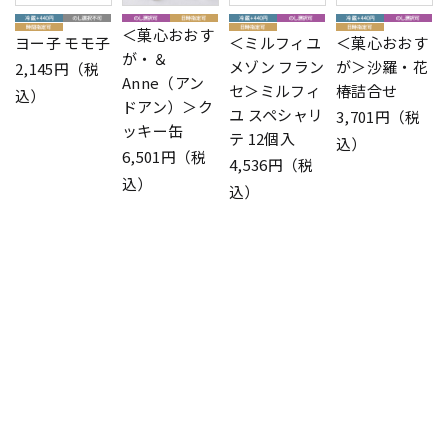
＜菓心おおす
ヨー子 モモ子
＜ミルフィユ
＜菓心おおす
が・＆
メゾン フラン
が＞沙羅・花
2,145円（税
Anne（アン
セ＞ミルフィ
椿詰合せ
込）
ドアン）＞ク
ユ スペシャリ
3,701円（税
ッキー缶
テ 12個入
込）
6,501円（税
4,536円（税
込）
込）