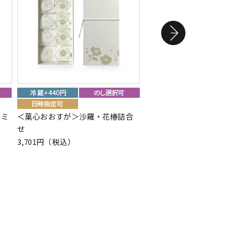
＞ミ
＜菓心おおすが＞沙羅・花椿詰合
＜ミルフィユ メゾン 
せ
ルフィユ スペシャリテ 
3,701円（税込）
3,024円（税込）