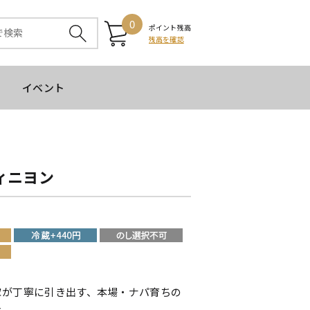
0
ポイント残高
残高を確認
イベント
ィニヨン
家が丁寧に引き出す、本場・ナパ育ちの