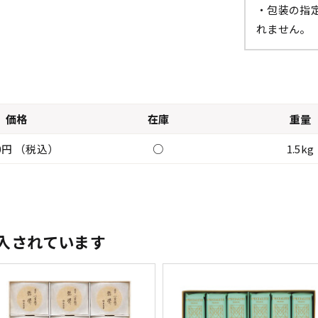
・包装の指
れません。
価格
在庫
重量
00円 （税込）
○
1.5kg
入されています