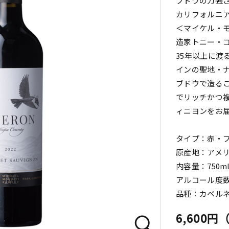
ブドウの力強
カリフォルニ
＜マイケル・
造家トニー・
35年以上に渡
インの聖地・
ブドウで造る
でリッチかつ
ィニヨンをお
タイプ：赤・
原産地：アメ
内容量：750m
アルコール度数：
品種：カベル
6,600