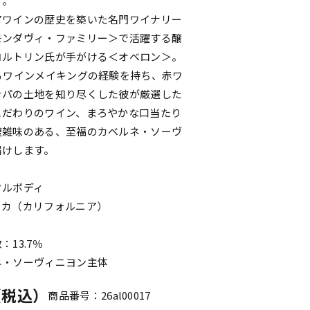
さ。
アワインの歴史を築いた名門ワイナリー
モンダヴィ・ファミリー＞で活躍する醸
コルトリン氏が手がける＜オベロン＞。
るワインメイキングの経験を持ち、赤ワ
ナパの土地を知り尽くした彼が厳選した
こだわりのワイン、まろやかな口当たり
複雑味のある、至福のカベルネ・ソーヴ
届けします。
フルボディ
リカ（カリフォルニア）
l
13.7％
ネ・ソーヴィニヨン主体
円（税込）
商品番号：26al00017