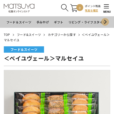
ポイント残高
0
残高を確認
MENU
フード＆スイーツ
手みやげ
ギフト
リビング・ライフスタイル
イ
TOP
フード&スイーツ
カテゴリーから探す
＜ベイユヴェール＞
マルセイユ
フード＆スイーツ
＜ベイユヴェール＞マルセイユ