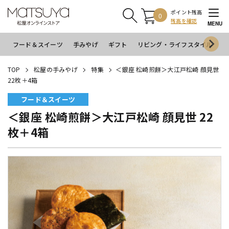
ポイント残高
0
残高を確認
MENU
フード＆スイーツ
手みやげ
ギフト
リビング・ライフスタイル
イ
TOP
松屋の手みやげ
特集
＜銀座 松崎煎餅＞大江戸松崎 顔見世
22枚＋4箱
フード＆スイーツ
＜銀座 松崎煎餅＞大江戸松崎 顔見世 22
枚＋4箱