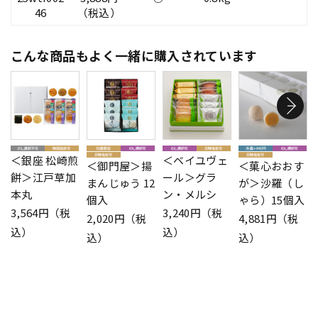
46
（税込）
こんな商品もよく一緒に購入されています
＜銀座 松崎煎
＜ベイユヴェ
＜御門屋＞揚
＜菓心おおす
餅＞江戸草加
ール＞グラ
まんじゅう 12
が＞沙羅（し
本丸
ン・メルシ
個入
ゃら）15個入
3,564円（税
3,240円（税
2,020円（税
4,881円（税
込）
込）
込）
込）