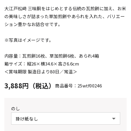
大江戸松﨑 三味胴をはじめとする伝統の瓦煎餅に加え、お米
の美味しさが詰まった草加煎餅やあられを入れた、バリエー
ション豊かなお詰合せです。
※写真はイメージです。
内容量：瓦煎餅16枚、草加煎餅6枚、あられ4箱
箱サイズ：縦26×横34.6×高さ6.6cm
＜賞味期限 製造日より80日／常温＞
3,888円（税込）
商品番号：25wtf00246
のし