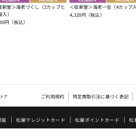
桂新堂＞海老づくし（2カップと
＜桂新堂＞海老一会（4カップ
1袋入）
4,320円（税込）
780円（税込）
ご利用規約
特定商取引法に基づく表記
銀座
松屋クレジットカード
松屋ポイントカード
松
©
2020 MATSUYA CO,LTD.