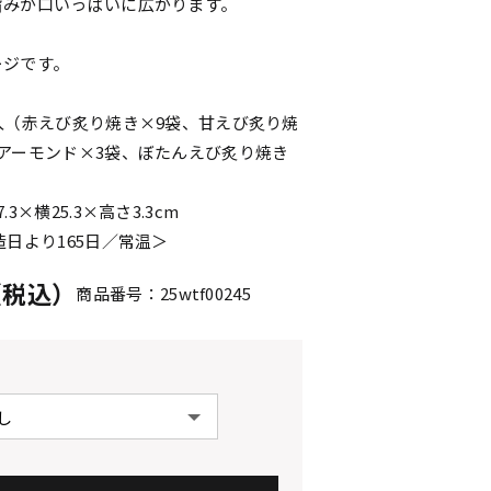
旨みが口いっぱいに広がります。
ージです。
入（赤えび炙り焼き×9袋、甘えび炙り焼
アーモンド×3袋、ぼたんえび炙り焼き
3×横25.3×高さ3.3cm
造日より165日／常温＞
円（税込）
商品番号：25wtf00245