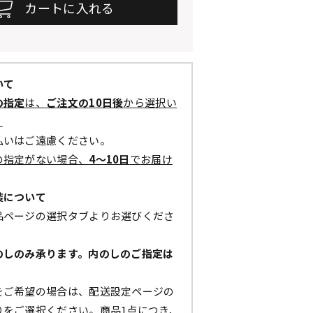
いて
の指定
は、
ご注文の10日後
から選択い
。
払いはご遠慮ください。
の指定がない場合、
4～10日
でお届け
装について
品ページの選択タブよりお選びくださ
のしのみ承ります。内のしのご指定は
。
をご希望の場合は、配送設定ページの
りをご選択ください。商品1点につき、