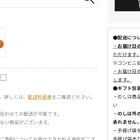
●配送につ
・
お届け日
ただけます
※コンビニ
・お届け日
します。
●ギフト包
・のしは商
。詳しくは、
配送料金表
をご確認ください。
い
・
のしは外
合わせての配送が可能です。
承れません
ない商品がございます。
・手提げ袋
手提げ袋あ
ご予約についてお受けできかねる場合がござ