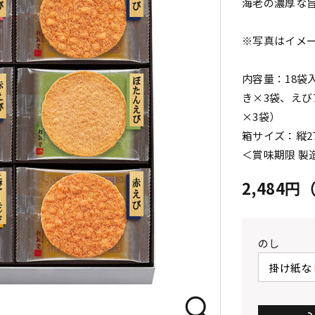
海老の濃厚な
※写真はイメ
内容量：18袋
き×3袋、えび
×3袋）
箱サイズ：縦27.
＜賞味期限 製
2,484
のし