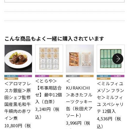
こんな商品もよく一緒に購入されています
＜とらや＞
＜
＜アロマフレ
＜ミルフィユ
【弔事用詰合
KURAKICHI
スカ銀座＞原
メゾン フラン
せ】最中12個
＞あきたフル
田シェフ監修
セ＞ミルフィ
入（白茶）
ーツクッキー
国産黒毛和牛
ユ スペシャリ
缶（秋田犬ア
3,240円（税
牛頬肉の赤ワ
テ 12個入
ソート）
込）
イン煮
4,536円（税
3,996円（税
10,800円（税
込）