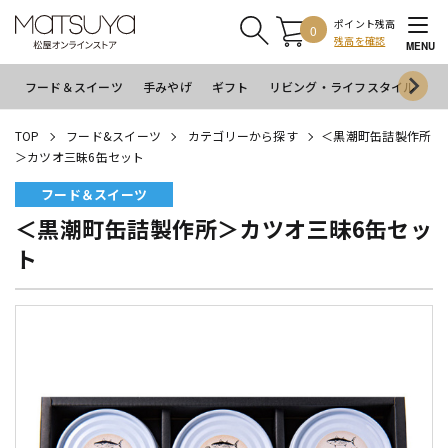
ポイント残高
0
残高を確認
MENU
フード＆スイーツ
手みやげ
ギフト
リビング・ライフスタイル
イ
TOP
フード&スイーツ
カテゴリーから探す
＜黒潮町缶詰製作所
＞カツオ三昧6缶セット
フード＆スイーツ
＜黒潮町缶詰製作所＞カツオ三昧6缶セッ
ト