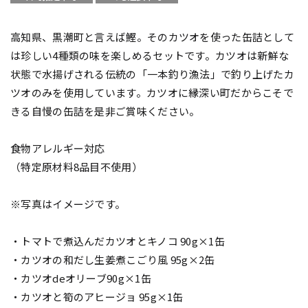
高知県、黒潮町と言えば鰹。そのカツオを使った缶詰として
は珍しい4種類の味を楽しめるセットです。カツオは新鮮な
状態で水揚げされる伝統の「一本釣り漁法」で釣り上げたカ
ツオのみを使用しています。カツオに縁深い町だからこそで
きる自慢の缶詰を是非ご賞味ください。
食物アレルギー対応
（特定原材料8品目不使用）
※写真はイメージです。
・トマトで煮込んだカツオとキノコ 90g×1缶
・カツオの和だし生姜煮こごり風 95g×2缶
・カツオdeオリーブ90g×1缶
・カツオと筍のアヒージョ 95g×1缶