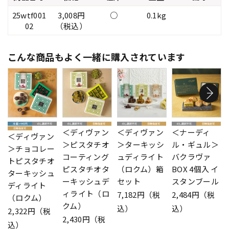
25wtf001
3,008円
○
0.1kg
02
（税込）
こんな商品もよく一緒に購入されています
＜ディヴァン
＜ディヴァン
＜ナーディ
＜ディヴァン
＞ピスタチオ
＞ターキッシ
ル・ギュル＞
＞チョコレー
コーティング
ュディライト
バクラヴァ
トピスタチオ
ピスタチオタ
（ロクム）箱
BOX 4個入 イ
ターキッシュ
ーキッシュデ
セット
スタンブール
ディライト
ィライト（ロ
7,182円（税
2,484円（税
（ロクム）
クム）
込）
込）
2,322円（税
2,430円（税
込）