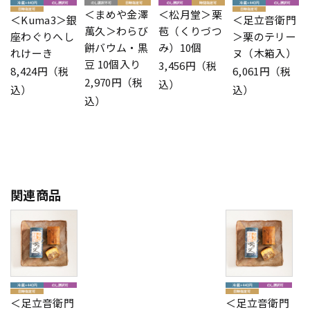
＜まめや金澤
＜松月堂＞栗
＜Kuma3＞銀
＜足立音衛門
萬久＞わらび
苞（くりづつ
座わぐりへし
＞栗のテリー
餅バウム・黒
み）10個
れけーき
ヌ（木箱入）
豆 10個入り
3,456円（税
8,424円（税
6,061円（税
2,970円（税
込）
込）
込）
込）
関連商品
＜足立音衛門
＜足立音衛門