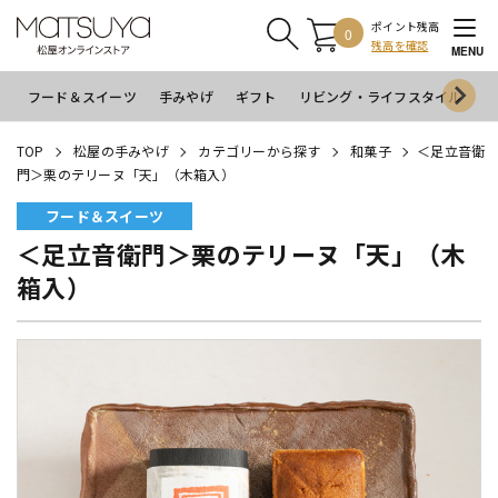
ポイント残高
0
残高を確認
MENU
フード＆スイーツ
手みやげ
ギフト
リビング・ライフスタイル
イ
TOP
松屋の手みやげ
カテゴリーから探す
和菓子
＜足立音衛
門＞栗のテリーヌ「天」（木箱入）
フード＆スイーツ
＜足立音衛門＞栗のテリーヌ「天」（木
箱入）