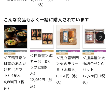
込）
こんな商品もよく一緒に購入されています
＜桂新堂＞海
＜下鴨茶寮＞
＜足立音衛門
＜加島屋＞大
老一会（8カ
料亭のあんか
＞栗のテリー
瓶詰合せ2-G
ップと8袋
け丼（ギフ
ヌ（木箱入）
セット
入）
ト）4食入
6,061円（税
12,528円（税
12,960円（税
4,860円（税
込）
込）
込）
込）