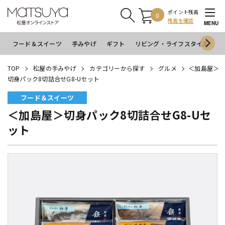
ポイント残高
0
残高を確認
MENU
フード＆スイーツ
手みやげ
ギフト
リビング・ライフスタイル
イ
TOP
松屋の手みやげ
カテゴリーから探す
グルメ
＜加島屋＞
切身パック8切詰合せG8-Uセット
フード＆スイーツ
＜加島屋＞切身パック8切詰合せG8-Uセ
ット