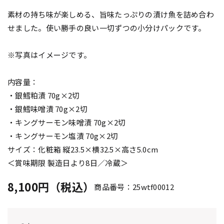
素材の持ち味が楽しめる、旨味たっぷりの漬け魚を詰め合わ
せました。使い勝手の良い一切ずつの小分けパックです。
※写真はイメージです。
内容量：
・銀鱈粕漬 70g×2切
・銀鱈味噌漬 70g×2切
・キングサーモン味噌漬 70g×2切
・キングサーモン塩漬 70g×2切
サイズ：化粧箱 縦23.5×横32.5×高さ5.0cm
＜賞味期限 製造日より8日／冷蔵＞
8,100円（税込）
商品番号：25wtf00012