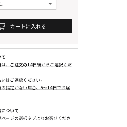
いて
時
は、
ご注文の14日後
からご選択くだ
払いはご遠慮ください。
時の指定がない場合、
5～14日
でお届
装について
品ページの選択タブよりお選びくださ