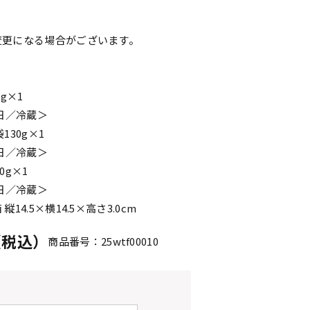
。
変更になる場合がございます。
g×1
2日／冷蔵＞
130g×1
0日／冷蔵＞
0g×1
0日／冷蔵＞
14.5×横14.5×高さ3.0cm
円（税込）
商品番号：25wtf00010