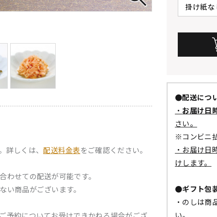
●配送につ
・
お届け日
さい。
※コンビニ
・お届け日
。詳しくは、
配送料金表
をご確認ください。
けします。
合わせての配送が可能です。
●ギフト包
ない商品がございます。
・のしは商
い。
ご予約についてお受けできかねる場合がござ