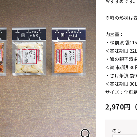
おすすめです
※箱の形状は
内容量：
・松前漬 袋115
＜賞味期限 2
・鱈の親子漬 袋
＜賞味期限 3
・さけ茶漬 袋9
＜賞味期限 3
サイズ：化粧箱 縦
2,970
のし