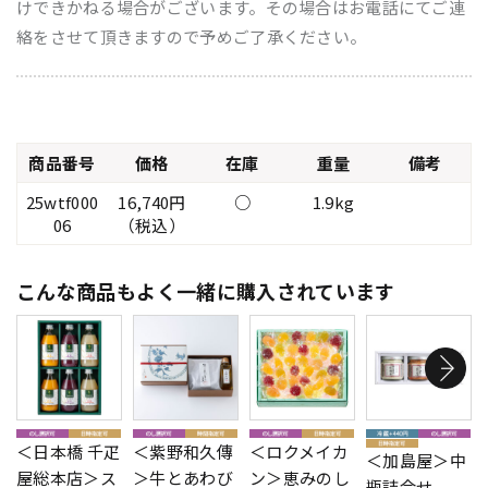
けできかねる場合がございます。その場合はお電話にてご連
絡をさせて頂きますので予めご了承ください。
商品番号
価格
在庫
重量
備考
25wtf000
16,740円
○
1.9kg
06
（税込）
こんな商品もよく一緒に購入されています
＜日本橋 千疋
＜紫野和久傳
＜ロクメイカ
＜加島屋＞中
屋総本店＞ス
＞牛とあわび
ン＞恵みのし
瓶詰合せ