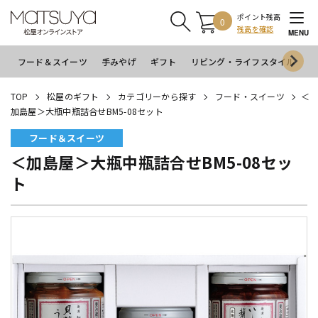
ポイント残高
0
残高を確認
MENU
フード＆スイーツ
手みやげ
ギフト
リビング・ライフスタイル
イ
TOP
松屋のギフト
カテゴリーから探す
フード・スイーツ
＜
加島屋＞大瓶中瓶詰合せBM5-08セット
フード＆スイーツ
＜加島屋＞大瓶中瓶詰合せBM5-08セッ
ト