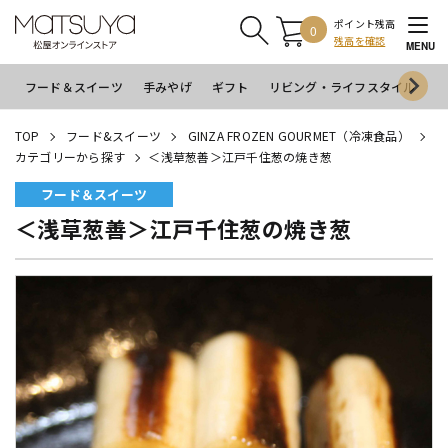
ポイント残高
0
残高を確認
MENU
フード＆スイーツ
手みやげ
ギフト
リビング・ライフスタイル
イ
TOP
フード&スイーツ
GINZA FROZEN GOURMET（冷凍食品）
カテゴリーから探す
＜浅草葱善＞江戸千住葱の焼き葱
フード＆スイーツ
＜浅草葱善＞江戸千住葱の焼き葱