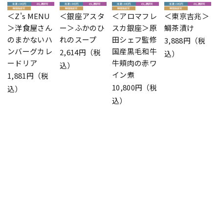
＜Z's MENU
＜銀座アスタ
＜アロマフレ
＜東京吉兆＞
＞洋食屋さん
ー＞ふかのひ
スカ銀座＞原
鯛茶漬け
のまかないハ
れのスープ
田シェフ監修
3,888円（税
ンバーグカレ
国産黒毛和牛
2,614円（税
込）
ードリア
牛頬肉の赤ワ
込）
イン煮
1,881円（税
10,800円（税
込）
込）