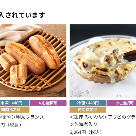
入されています
やまや＞明太フランス
＜銀座 みかわや＞アワビのグラ
ン芝海老入り
01円（税込）
6,264円（税込）