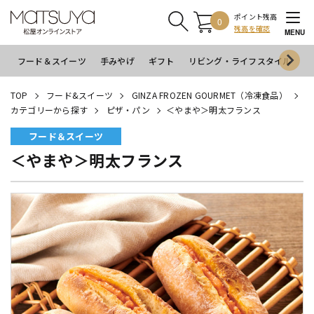
ポイント残高
0
残高を確認
MENU
フード＆スイーツ
手みやげ
ギフト
リビング・ライフスタイル
イ
TOP
フード&スイーツ
GINZA FROZEN GOURMET（冷凍食品）
カテゴリーから探す
ピザ・パン
＜やまや＞明太フランス
フード＆スイーツ
＜やまや＞明太フランス