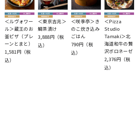
＜ルヴォワー
＜東京吉兆＞
＜咲季亭＞き
＜Pizza
ル＞蔵王のお
鯛茶漬け
のこ炊き込み
Studio
釜ピザ（プレ
ごはん
Tamaki＞北
3,888円（税
ーンとまと）
海道和牛の贅
790円（税
込）
沢ボロネーゼ
1,581円（税
込）
2,376円（税
込）
込）