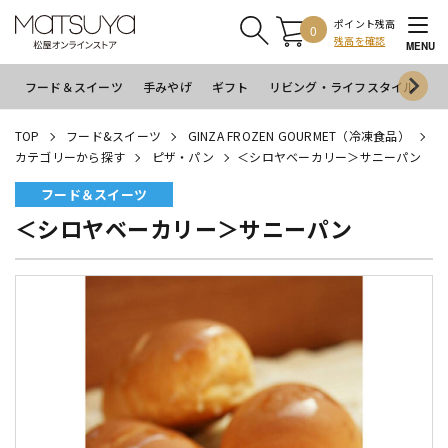
ポイント残高
0
残高を確認
MENU
フード＆スイーツ
手みやげ
ギフト
リビング・ライフスタイル
イ
TOP
フード&スイーツ
GINZA FROZEN GOURMET（冷凍食品）
カテゴリーから探す
ピザ・パン
＜シロヤベーカリー＞サニーパン
フード＆スイーツ
＜シロヤベーカリー＞サニーパン