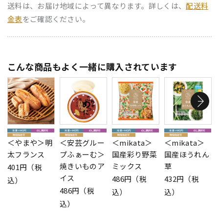
送料は、お届け地域によって異なります。詳しくは、
配送料
金表
をご確認ください。
こんな商品もよく一緒に購入されています
＜やまや＞明
＜安芸グルー
＜mikata＞
＜mikata＞
太フランス
プふぁーむ＞
国産彩り野菜
国産ほうれん
焼きいものア
ミックス
草
401円（税
イス
486円（税
432円（税
込）
486円（税
込）
込）
込）