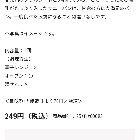
乳がたっぷり入ったサニーパンは、甘党の方に大満足のパ
ン。一度食べたら虜になること間違いなしです。
※写真はイメージです。
内容量：1個
【調理方法】
電子レンジ：×
オーブン：〇
湯せん：×
＜賞味期限 製造日より70日／冷凍＞
249円（税込）
商品番号：25sfrz00083