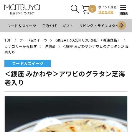
ポイント残高
0
残高を確認
MENU
フード＆スイーツ
手みやげ
ギフト
リビング・ライフスタイル
イ
TOP
フード&スイーツ
GINZA FROZEN GOURMET（冷凍食品）
カテゴリーから探す
洋惣菜
＜銀座 みかわや＞アワビのグラタン芝海
老入り
フード＆スイーツ
＜銀座 みかわや＞アワビのグラタン芝海
老入り