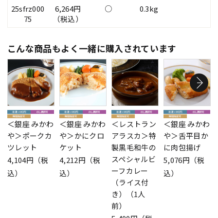
25sfrz000
6,264円
○
0.3kg
75
（税込）
こんな商品もよく一緒に購入されています
＜銀座 みかわ
＜銀座 みかわ
＜レストラン
＜銀座 みかわ
や＞ポークカ
や＞かにクロ
アラスカ＞特
や＞舌平目か
ツレット
ケット
製黒毛和牛の
に肉包揚げ
スペシャルビ
4,104円（税
4,212円（税
5,076円（税
ーフカレー
込）
込）
込）
（ライス付
き）（1人
前）