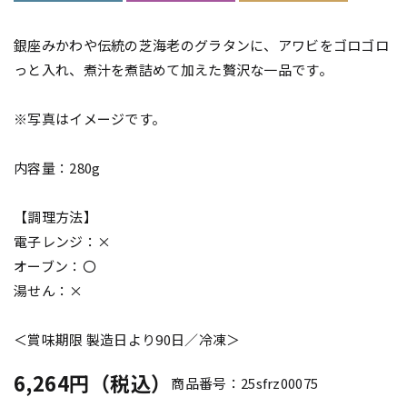
銀座みかわや伝統の芝海老のグラタンに、アワビをゴロゴロ
っと入れ、煮汁を煮詰めて加えた贅沢な一品です。
※写真はイメージです。
内容量：280g
【調理方法】
電子レンジ：×
オーブン：〇
湯せん：×
＜賞味期限 製造日より90日／冷凍＞
6,264円（税込）
商品番号：25sfrz00075