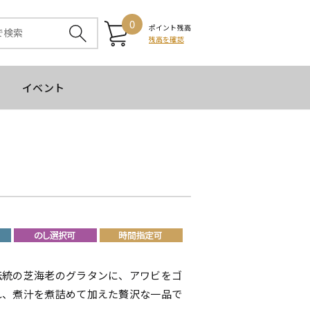
0
ポイント残高
残高を確認
イベント
伝統の芝海老のグラタンに、アワビをゴ
れ、煮汁を煮詰めて加えた贅沢な一品で