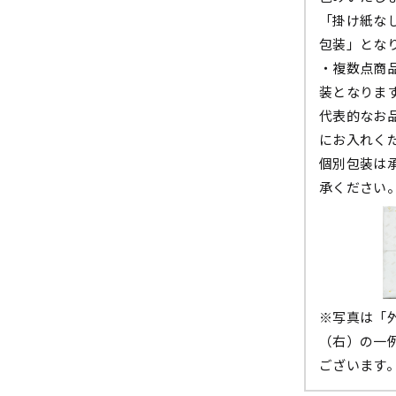
「掛け紙な
包装」とな
・複数点商
装となりま
代表的なお
にお入れく
個別包装は
承ください
※写真は「
（右）の一
ございます