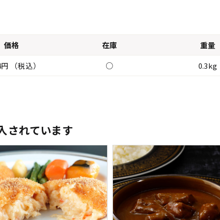
価格
在庫
重量
64円 （税込）
○
0.3kg
入されています