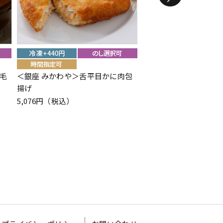
毛
＜銀座 みかわや＞舌平目かに肉包
＜銀座 みかわや＞舌平
揚げ
ル
5,076円（税込）
5,292円（税込）