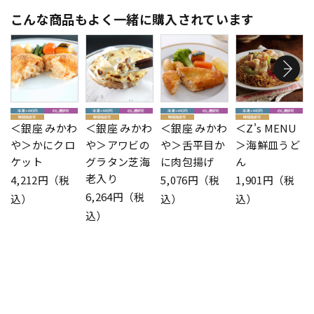
こんな商品もよく一緒に購入されています
＜銀座 みかわ
＜銀座 みかわ
＜銀座 みかわ
＜Z's MENU
や＞かにクロ
や＞アワビの
や＞舌平目か
＞海鮮皿うど
ケット
グラタン芝海
に肉包揚げ
ん
老入り
4,212円（税
5,076円（税
1,901円（税
6,264円（税
込）
込）
込）
込）