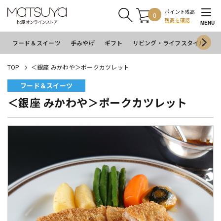
ポイント残高
0
残高を確認
MENU
フード＆スイーツ
手みやげ
ギフト
リビング・ライフスタイル
イ
TOP
＜銀座 みかわや＞ポークカツレット
フード＆スイーツ
＜銀座 みかわや＞ポークカツレット