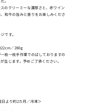
した。
ースのクリーミーな濃厚さと、赤ワイン
味、和牛の旨みと香りをお楽しみくださ
ージです。
2cm／280g
が一枚一枚手作業でのばしておりますの
差が生じます。予めご了承ください。
×
造日より約2カ月／冷凍＞