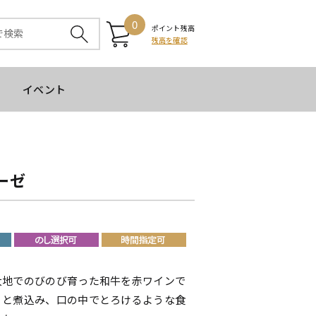
0
ポイント残高
残高を確認
イベント
ネーゼ
大地でのびのび育った和牛を赤ワインで
りと煮込み、口の中でとろけるような食