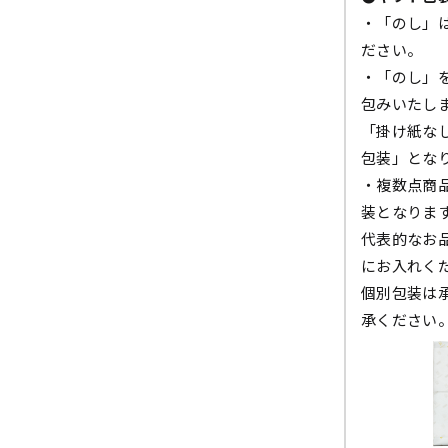
・「のし」
ださい。
・「のし」
包みいたし
「掛け紙な
包装」とな
・複数点商
装となりま
代表的なお
にお入れく
個別包装は
承ください