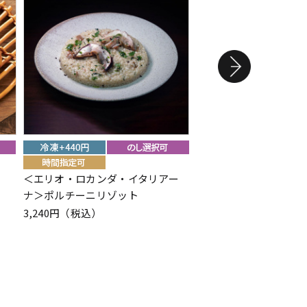
＜エリオ・ロカンダ・イタリアー
＜駿河海鮮問屋 望仙＞
ナ＞ポルチーニリゾット
かき揚げ
3,240円（税込）
1,080円（税込）