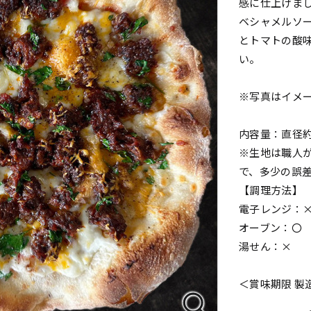
感に仕上げま
ベシャメルソ
とトマトの酸
い。
※写真はイメ
内容量：直径約2
※生地は職人
で、多少の誤
【調理方法】
電子レンジ：
オーブン：〇
湯せん：×
＜賞味期限 製