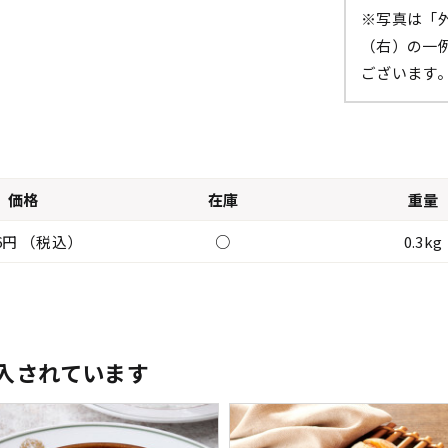
※写真は「
（右）の一
ございます
価格
在庫
重量
76円 （税込）
○
0.3kg
入されています