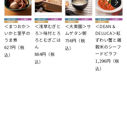
＜まつおか＞
＜浅草むぎと
＜大東園＞サ
＜DEAN＆
いかと里芋の
ろ＞味付とろ
ムゲタン粥
DELUCA＞紅
うま煮
ろとむぎごは
ずわい蟹と雑
756円（税
ん
穀米のシーフ
627円（税
込）
ードピラフ
864円（税
込）
1,296円（税
込）
込）