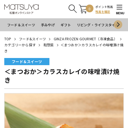
ポイント残高
0
残高を確認
MENU
フード＆スイーツ
手みやげ
ギフト
リビング・ライフスタイル
イ
TOP
フード&スイーツ
GINZA FROZEN GOURMET（冷凍食品）
カテゴリーから探す
和惣菜
＜まつおか＞カラスカレイの味噌漬け焼
き
フード＆スイーツ
＜まつおか＞カラスカレイの味噌漬け焼
き